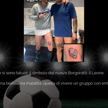
 si sono tatuati il simbolo del nuovo Borgoratti: il Leone.
na bellissima malattia, quella di vivere un gruppo con en